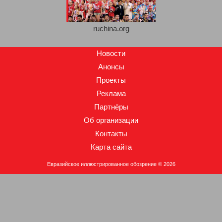
ruchina.org
Новости
Анонсы
Проекты
Реклама
Партнёры
Об организации
Контакты
Карта сайта
Евразийское иллюстрированное обозрение © 2026