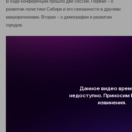
В ходе конференции прошло две сессии. Первая – о
развитии логистики Сибири и его связанности в другими
макрорегионами. Вторая – о демографии и развитии
городов.