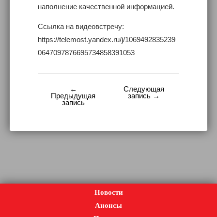
наполнение качественной информацией.
Ссылка на видеовстречу:
https://telemost.yandex.ru/j/1069492835239
0647097876695734858391053
←
Следующая
Навигация
Предыдущая
запись →
запись
по
записям
Новости
Анонсы