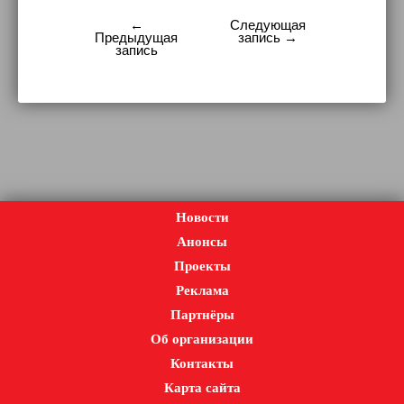
←
Следующая
Навигация
Предыдущая
запись →
запись
по
записям
Новости
Анонсы
Проекты
Реклама
Партнёры
Об организации
Контакты
Карта сайта