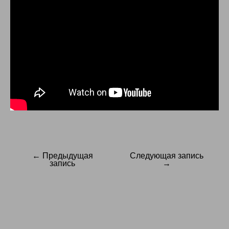
← Предыдущая
Следующая запись
Навигация
запись
→
по
записям