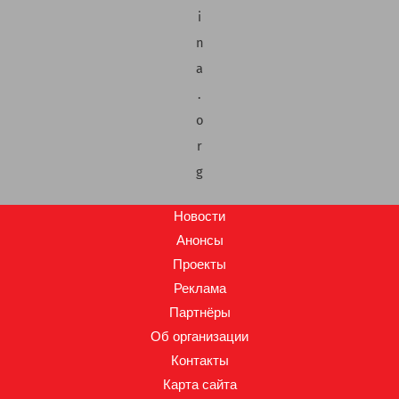
i
n
a
.
o
r
g
Новости
Анонсы
Проекты
Реклама
Партнёры
Об организации
Контакты
Карта сайта