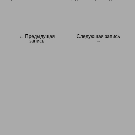
← Предыдущая
Следующая запись
Навигация
запись
→
по
записям