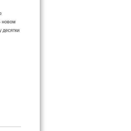
о
В новом
у десятки