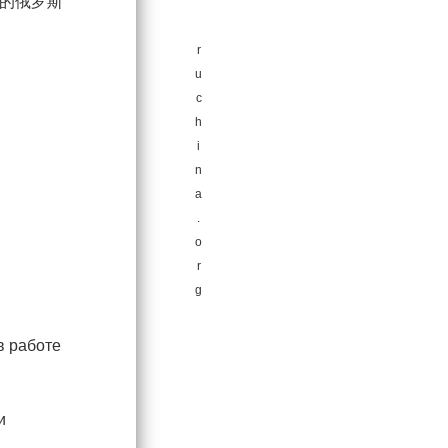
万的俄罗斯
r
u
c
h
i
n
a
.
o
r
g
в работе
и