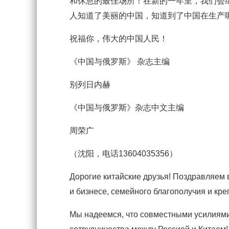
和休息的最佳场所！在新的一年里，我们会继续关
人知道了美丽的中国，知道到了中国在生产
祝福你，伟大的中国人民！
《中国与俄罗斯》 杂志主编
别列日内赫
《中国与俄罗斯》杂志中文主编
周荣广
（沈阳，电话13604035356）
Дорогие китайские друзья! Поздравляем 
и бизнесе, семейного благополучия и кр
Мы надеемся, что совместными усилиями