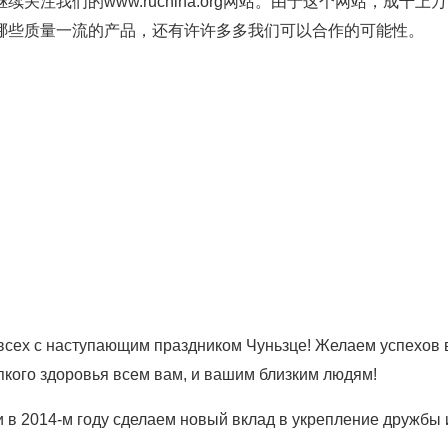
注我们的www.ruchina.org网站。由于这个网站，成千上
哪些质量一流的产品，还有许许多多我们可以合作的可能性。
всех с наступающим праздником Чуньзце! Желаем успехов 
епкого здоровья всем вам, и вашим близким людям!
 в 2014-м году сделаем новый вклад в укрепление дружбы 