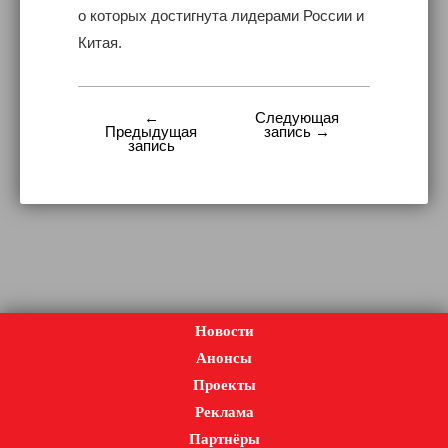
о которых достигнута лидерами России и
Китая.
←
Следующая
Навигация
Предыдущая
запись →
запись
по
записям
Новости
Анонсы
Проекты
Реклама
Партнёры