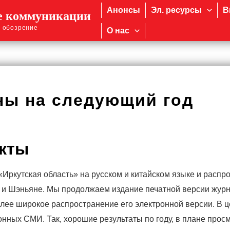
Анонсы
Эл. ресурсы
В
е коммуникации
 обозрение
О нас
аны на следующий год
екты
«Иркутская область» на русском и китайском языке и распр
е и Шэньяне. Мы продолжаем издание печатной версии жур
более широкое распространение его электронной версии. В 
нных СМИ. Так, хорошие результаты по году, в плане прос