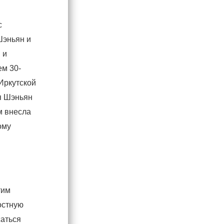
с
Шэньян и
 и
ем 30-
Иркутской
я Шэньян
м внесла
ому
тим
остную
саться