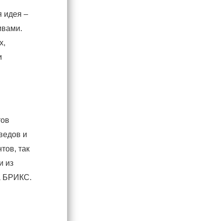
я идея –
ивами.
х,
и
тов
ведов и
тов, так
и из
а БРИКС.