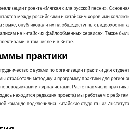
реализации проекта «Мягкая сила русской песни». Основна
нтактов между российскими и китайским хоровыми коллект
м языке, опубликовали их на общедоступных видеохостинга
озаписям на китайских файлообменных сервисах. Также был
лективами, в том числе и в Китае.
аммы практики
рудничество с вузами по организации практики для студен
ы отработали методику и программу практики для регионо
с переводчиками и журналистами. Растет как число практикан
(здесь находится редакция проекта) мы работаем с ребятам
ашей команде подключились китайские студенты из Институт