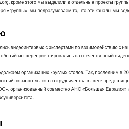
a.org, кроме этого мы выделили в отдельные проекты групп
оря «группы», мы подразумеваем то, что эти каналы мы вед
ью
ись видеоинтервью с экспертами по взаимодействию с н
событий мы переориентировались на отечественный видео
должаем организацию круглых столов. Так, последним в 20
оссийско-монгольского сотрудничества в свете предстоящ
ЭС», организованный совместно АНО «Большая Евразия» 
осуниверситета.
ы