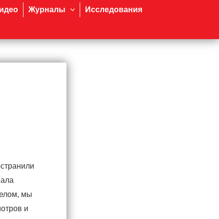
идео
Журналы
Исследования
остранили
нала
целом, мы
мотров и