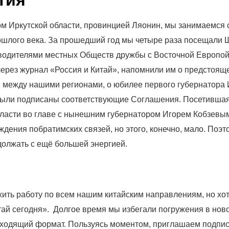
тия
м Иркутской области, провинцией Ляонин, мы занимаемся 
рошлого века. За прошедший год мы четыре раза посещали 
ководителями местных Обществ дружбы с Восточной Европой
 через журнал «Россия и Китай», напомнили им о предстоящ
й между нашими регионами, о юбилее первого губернатора 
 были подписаны соответствующие Соглашения. Посетивша
области во главе с нынешним губернатором Игорем Кобзевы
дения побратимских связей, но этого, конечно, мало. Поэт
должать с ещё большей энергией.
ть работу по всем нашим китайским направлениям, но хо
тай сегодня». Долгое время мы избегали погружения в нов
одходящий формат. Пользуясь моментом, приглашаем подпи