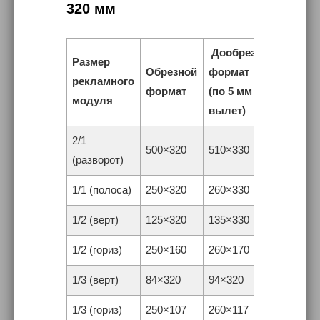
320 мм
Дообрезной
Размер
Обрезной
формат
рекламного
формат
(по 5 мм на
модуля
вылет)
2/1
500×320
510×330
(разворот)
1/1 (полоса)
250×320
260×330
1/2 (верт)
125×320
135×330
1/2 (гориз)
250×160
260×170
1/3 (верт)
84×320
94×320
1/3 (гориз)
250×107
260×117