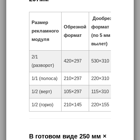
Дообрезной
Размер
Обрезной
формат
рекламного
формат
(по 5 мм на
модуля
вылет)
2/1
420×297
530×310
(разворот)
1/1 (полоса)
210×297
220×310
1/2 (верт)
105×297
115×310
1/2 (гориз)
210×145
220×155
В готовом виде 250 мм ×