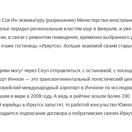
 Сок Ин экзекватуру (разрешение) Министерства иностран
алье передал региональным властям еще в феврале, и уже
тие, в связи с ремонтом помещения, временно выбранного 
 этаже гостиницы «Иркутск», больше знакомой своим стар
ряки могут через Сеул отправляться, с остановкой, с посе
порт Инчхон — это трансконтинентальный логистический цен
орейский международный аэропорт в Инчхоне по исследо
им в мире в 2009 году. А ведь в рейтинг вошли более 190
й корейцы в Иркутск запустят, то работой консульство Южно
жидается подписание договора о побратимских связях Иркут