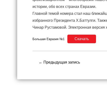
истории, обо всех странах Евразии.
Главной темой номера стал наш ближайш
избранного Президента Х.Баттулги. Такж
Чинар Рустамовой. Электронная версия 
Скачать
Большая Евразия №1
Навигация
← Предыдущая запись
по
записям