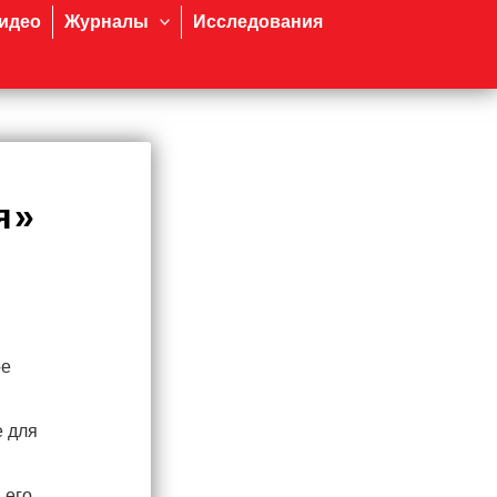
идео
Журналы
Исследования
я»
ое
е для
 его