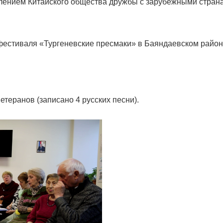
елением Китайского общества дружбы с зарубежными стран
фестиваля «Тургеневские пресмаки» в Баяндаевском райо
теранов (записано 4 русских песни).