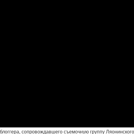
 блоггера, сопровождавшего съемочную группу Ляонинског