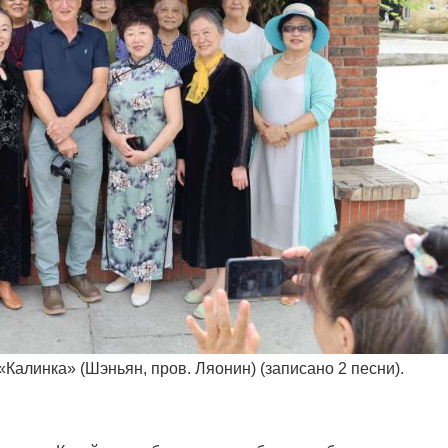
«Калинка» (Шэньян, пров. Ляонин) (записано 2 песни).