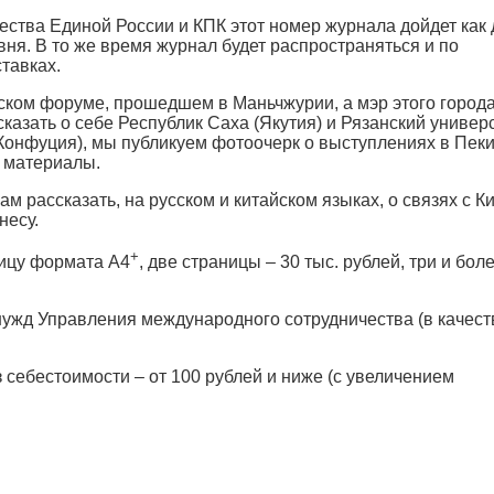
ества Единой России и КПК этот номер журнала дойдет как 
вня. В то же время журнал будет распространяться и по
тавках.
ском форуме, прошедшем в Маньчжурии, а мэр этого города
казать о себе Республик Саха (Якутия) и Рязанский универ
т Конфуция), мы публикуем фотоочерк о выступлениях в Пек
е материалы.
рассказать, на русском и китайском языках, о связях с Ки
несу.
+
ницу формата А4
, две страницы – 30 тыс. рублей, три и бол
ужд Управления международного сотрудничества (в качест
 себестоимости – от 100 рублей и ниже (с увеличением