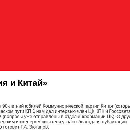
я и Китай»
л 90-летний юбилей Коммунистической партии Китая (котор
ческом пути КПК, нам дал интервью член ЦК КПК и Госсовета
ПК (вопросы уже отправлены в отдел информации ЦК). О др
етским инженером читатели узнают благодаря публикации
 готовит Г.А. Зюганов.