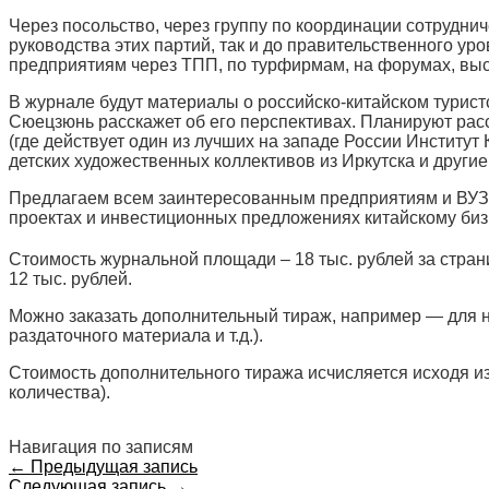
Через посольство, через группу по координации сотруднич
руководства этих партий, так и до правительственного уро
предприятиям через ТПП, по турфирмам, на форумах, выс
В журнале будут материалы о российско-китайском турист
Сюецзюнь расскажет об его перспективах. Планируют расс
(где действует один из лучших на западе России Институ
детских художественных коллективов из Иркутска и други
Предлагаем всем заинтересованным предприятиям и ВУЗам 
проектах и инвестиционных предложениях китайскому биз
Стоимость журнальной площади – 18 тыс. рублей за стра
12 тыс. рублей.
Можно заказать дополнительный тираж, например — для н
раздаточного материала и т.д.).
Стоимость дополнительного тиража исчисляется исходя из
количества).
Навигация по записям
← Предыдущая запись
Следующая запись →