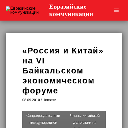
Перейти
Евразийские
к
коммуникации
Main
содержимому
Men
«Россия и Китай»
на VI
Байкальском
экономическом
форуме
08.09.2010
/
Новости
Сопредседателями
Члены китайской
международной
делегации на