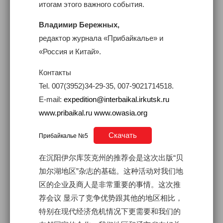
итогам этого важного события.
Владимир Бережных,
редактор журнала «Прибайкалье» и
«Россия и Китай».
Контакты
Tel. 007(3952)34-29-35, 007-9021714518.
E-mail:
expedition@interbaikal.irkutsk.ru
www.pribaikal.ru
www.owasia.org
Скачать
Прибайкалье №5
在沉阳伊尔库茨克州的推荐会是这次出版“贝
加尔湖地区”杂志的基础。这种活动对我们地
区的企业及商人是非常重要的事情。这次推
荐会议 显示了竞争优势跟其他的地区相比，
特别在现代经济危机情况下更需要和我们的