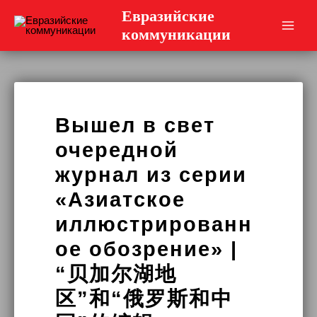
Перейти
Евразийские
к
коммуникации
Main
содержимому
Men
Вышел в свет
очередной
журнал из серии
«Азиатское
иллюстрированн
ое обозрение» |
“贝加尔湖地
区”和“俄罗斯和中