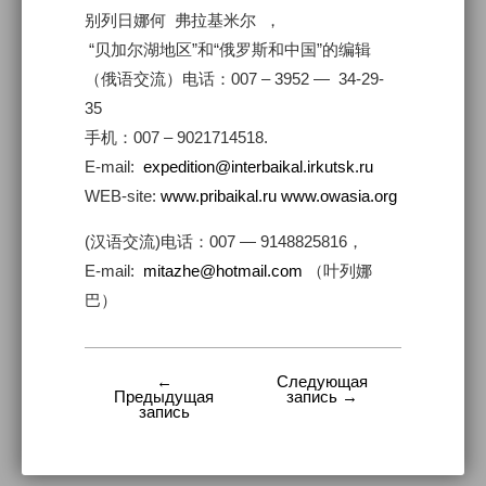
别列日娜何 弗拉基米尔 ，
“贝加尔湖地区”和“俄罗斯和中国”的编辑
（俄语交流）电话：007 – 3952 — 34-29-
35
手机：007 – 9021714518.
E-mail:
expedition@interbaikal.irkutsk.ru
WEB-site:
www.pribaikal.ru
www.owasia.org
(汉语交流)电话：007 — 9148825816，
E-mail:
mitazhe@hotmail.com
（叶列娜
巴）
←
Следующая
Навигация
Предыдущая
запись →
запись
по
записям