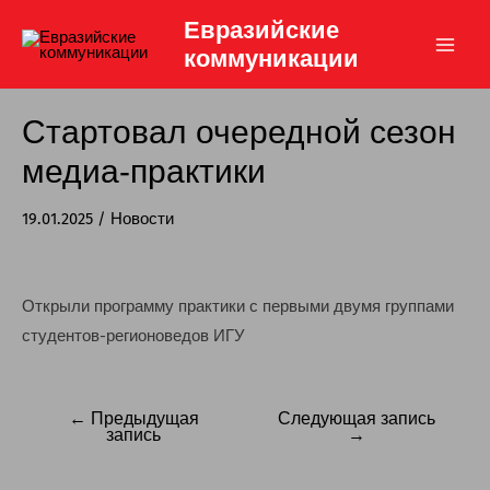
Перейти
Евразийские
к
коммуникации
Main
содержимому
Men
Стартовал очередной сезон
медиа-практики
19.01.2025
/
Новости
Открыли программу практики с первыми двумя группами
студентов-регионоведов ИГУ
← Предыдущая
Следующая запись
Навигация
запись
→
по
записям