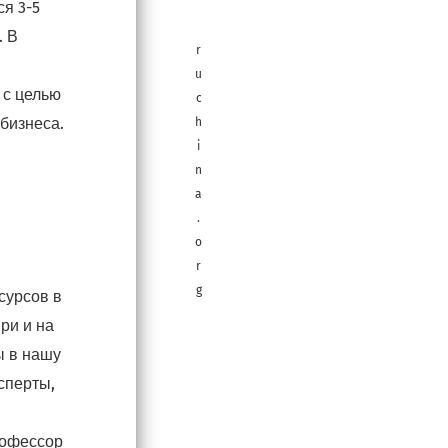
ся 3-5
. В
r
u
 с целью
c
 бизнеса.
h
i
n
a
.
o
r
g
сурсов в
ри и на
ы в нашу
сперты,
рофессор