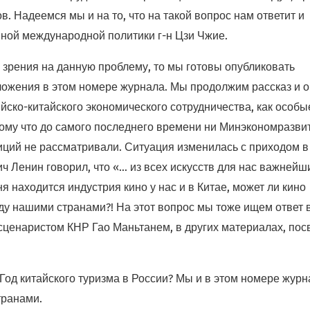
в. Надеемся мы и на то, что на такой вопрос нам ответит и
ной международной политики г-н Цзи Чжие.
а зрения на данную проблему, то мы готовы опубликовать
ложения в этом номере журнала. Мы продолжим рассказ и о
ско-китайского экономического сотрудничества, как особы
ому что до самого последнего времени ни Минэкономразвит
иций не рассматривали. Ситуация изменилась с приходом 
 Ленин говорил, что «… из всех искусств для нас важнейш
я находится индустрия кино у нас и в Китае, может ли кино
у нашими странами?! На этот вопрос мы тоже ищем ответ 
сценаристом КНР Гао Маньтанем, в других материалах, по
Год китайского туризма в России? Мы и в этом номере журн
транами.