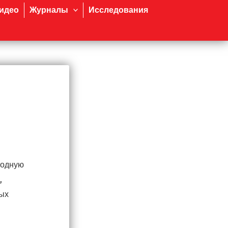
идео
Журналы
Исследования
родную
,
ных