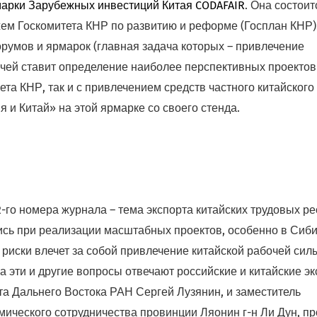
марки Зарубежных инвестиций Китая CODAFAIR
. Она состоит
жем Госкомитета КНР по развитию и реформе (Госплан КНР)
орумов и ярмарок (главная задача которых – привлечение
ачей ставит определение наиболее перспективных проектов
ета КНР, так и с привлечением средств частного китайского
 и Китай» на этой ярмарке со своего стенда.
го номера журнала – тема экспорта китайских трудовых ре
ись при реализации масштабных проектов, особенно в Сиби
 риски влечет за собой привлечение китайской рабочей сил
а эти и другие вопросы отвечают российские и китайские эк
ута Дальнего Востока РАН Сергей Лузянин, и заместитель
мического сотрудничества провинции Ляонин г-н Ли Дун, п