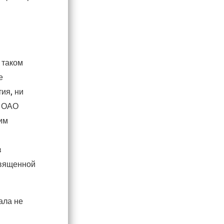
 таком
е
ия, ни
в ОАО
им
в
священной
ала не